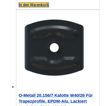
In den Warenkorb
O-Metall 20.156/7 Kalotte W40/26 Für
Trapezprofile, EPDM-Alu, Lackiert