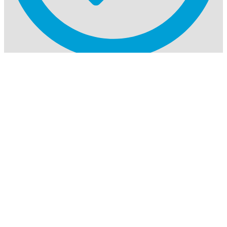
Auch in der Lohnfertigung
PUR-Wasserstrahlschneiden
– vom Prototyp bis zur Serie.
Über uns
FAQ
Kontakt
ToKa Profil GmbH
Eichenallee 1
99819 Krauthausen
Deutschland