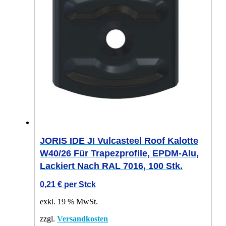
JORIS IDE JI Vulcasteel Roof Kalotte
W40/26 Für Trapezprofile, EPDM-Alu,
Lackiert Nach RAL 7016, 100 Stk.
0,21
€
per Stck
exkl. 19 % MwSt.
zzgl.
Versandkosten