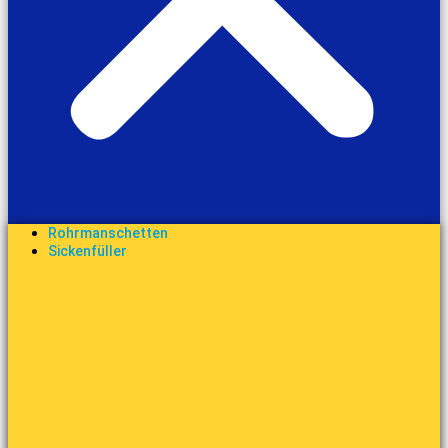
Rohrmanschetten
Sickenfüller