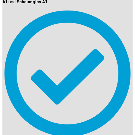
A1
und
Schaumglas A1
.