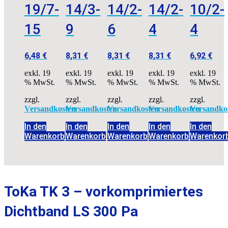
19/7-
14/3-
14/2-
14/2-
10/2-
15
9
6
4
4
6,48
€
8,31
€
8,31
€
8,31
€
6,92
€
exkl. 19
exkl. 19
exkl. 19
exkl. 19
exkl. 19
% MwSt.
% MwSt.
% MwSt.
% MwSt.
% MwSt.
zzgl.
zzgl.
zzgl.
zzgl.
zzgl.
Versandkosten
Versandkosten
Versandkosten
Versandkosten
Versandko
In den
In den
In den
In den
In den
Warenkorb
Warenkorb
Warenkorb
Warenkorb
Warenkor
ToKa TK 3 – vorkomprimiertes
Dichtband LS 300 Pa