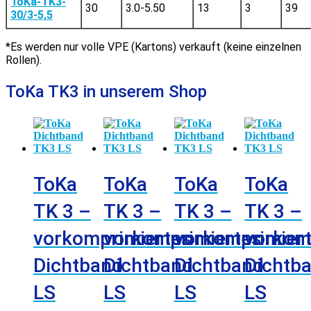
ToKa-TK3-
30
3.0-5.50
13
3
39
30/3-5,5
*Es werden nur volle VPE (Kartons) verkauft (keine einzelnen
Rollen).
ToKa TK3 in unserem Shop
ToKa
ToKa
ToKa
ToKa
TK 3 –
TK 3 –
TK 3 –
TK 3 –
vorkomprimiertes
vorkomprimiertes
vorkomprimier
vorkom
Dichtband
Dichtband
Dichtband
Dichtb
LS
LS
LS
LS