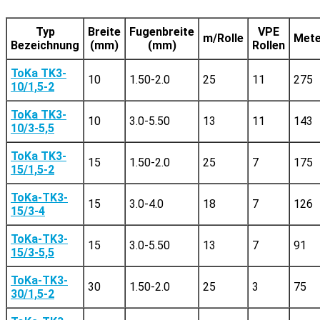
Typ
Breite
Fugenbreite
VPE
m/Rolle
Mete
Bezeichnung
(mm)
(mm)
Rollen
ToKa TK3-
10
1.50-2.0
25
11
275
10/1,5-2
ToKa TK3-
10
3.0-5.50
13
11
143
10/3-5,5
ToKa TK3-
15
1.50-2.0
25
7
175
15/1,5-2
ToKa-TK3-
15
3.0-4.0
18
7
126
15/3-4
ToKa-TK3-
15
3.0-5.50
13
7
91
15/3-5,5
ToKa-TK3-
30
1.50-2.0
25
3
75
30/1,5-2