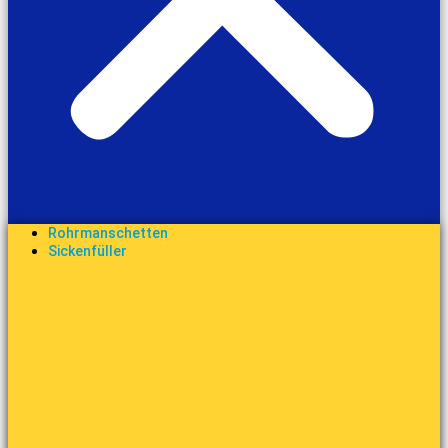
Rohrmanschetten
Sickenfüller