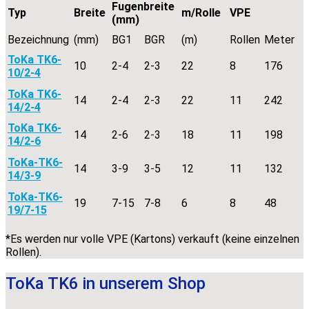
Fugenbreite
Typ
Breite
m/Rolle
VPE
(mm)
Bezeichnung
(mm)
BG1
BGR
(m)
Rollen
Meter
ToKa TK6-
10
2-4
2-3
22
8
176
10/2-4
ToKa TK6-
14
2-4
2-3
22
11
242
14/2-4
ToKa TK6-
14
2-6
2-3
18
11
198
14/2-6
ToKa-TK6-
14
3-9
3-5
12
11
132
14/3-9
ToKa-TK6-
19
7-15
7-8
6
8
48
19/7-15
*Es werden nur volle VPE (Kartons) verkauft (keine einzelnen
Rollen).
ToKa TK6 in unserem Shop