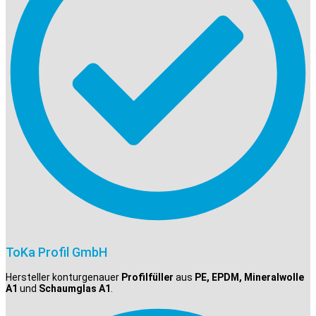
ToKa Profil GmbH
Hersteller konturgenauer
Profilfüller
aus
PE, EPDM, Mineralwolle
A1
und
Schaumglas A1
.