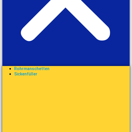
Rohrmanschetten
Sickenfüller