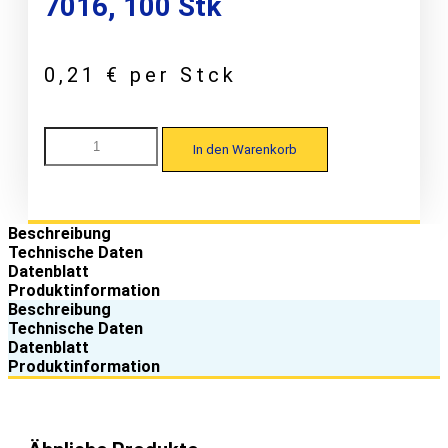
7016, 100 Stk
0,21
€
per Stck
Wurzer
In den Warenkorb
WU
45/333
Kalotte
W30/23
für
Beschreibung
Trapezprofile
Technische Daten
lackiert,
Datenblatt
EPDM-
Produktinformation
Alu,
Beschreibung
RAL
Technische Daten
7016,
Datenblatt
100
Produktinformation
Stk
Menge