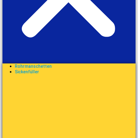
Rohrmanschetten
Sickenfüller