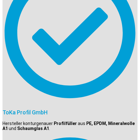
ToKa Profil GmbH
Hersteller konturgenauer
Profilfüller
aus
PE, EPDM, Mineralwolle
A1
und
Schaumglas A1
.