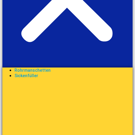
Rohrmanschetten
Sickenfüller