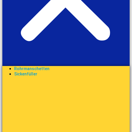
Rohrmanschetten
Sickenfüller