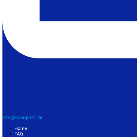
info@toka-profil.de
Home
FAQ