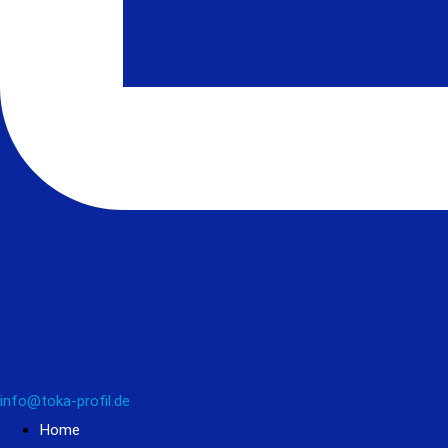
info@toka-profil.de
Home