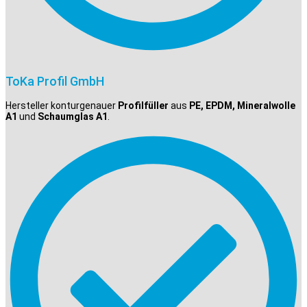
ToKa Profil GmbH
Hersteller konturgenauer
Profilfüller
aus
PE, EPDM, Mineralwolle
A1
und
Schaumglas A1
.