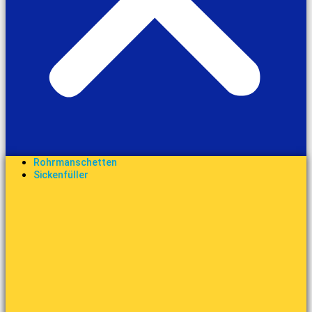
Rohrmanschetten
Sickenfüller