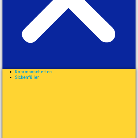
Rohrmanschetten
Sickenfüller