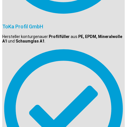
ToKa Profil GmbH
Hersteller konturgenauer
Profilfüller
aus
PE, EPDM, Mineralwolle
A1
und
Schaumglas A1
.