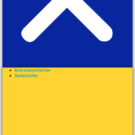
Rohrmanschetten
Sickenfüller