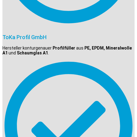
ToKa Profil GmbH
Hersteller konturgenauer
Profilfüller
aus
PE, EPDM, Mineralwolle
A1
und
Schaumglas A1
.