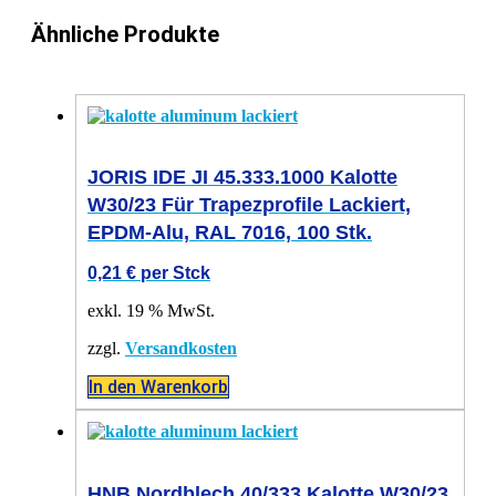
Ähnliche Produkte
JORIS IDE JI 45.333.1000 Kalotte
W30/23 Für Trapezprofile Lackiert,
EPDM-Alu, RAL 7016, 100 Stk.
0,21
€
per Stck
exkl. 19 % MwSt.
zzgl.
Versandkosten
In den Warenkorb
HNB Nordblech 40/333 Kalotte W30/23