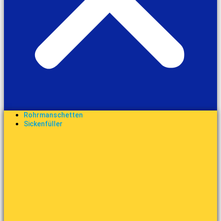
Rohrmanschetten
Sickenfüller