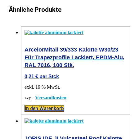
Ähnliche Produkte
ArcelorMitall 39/333 Kalotte W30/23
Für Trapezprofile Lackiert, EPDM-Alu,
RAL 7016, 100 Stk.
0,21
€
per Stck
exkl. 19 % MwSt.
zzgl.
Versandkosten
In den Warenkorb
JORIS IDE JI Vulcasteel Roof Kalotte