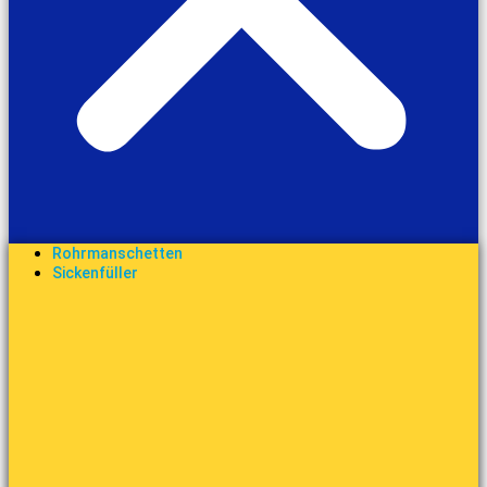
Rohrmanschetten
Sickenfüller