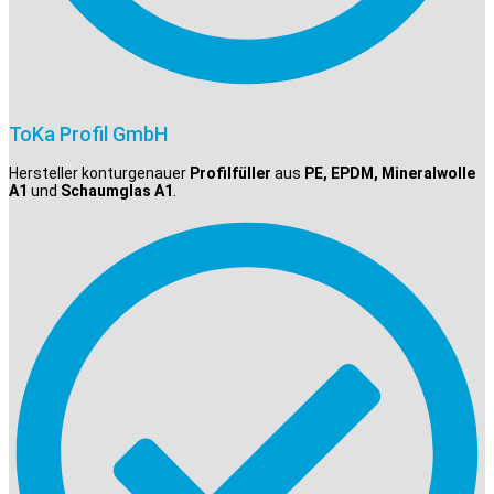
ToKa Profil GmbH
Hersteller konturgenauer
Profilfüller
aus
PE, EPDM, Mineralwolle
A1
und
Schaumglas A1
.