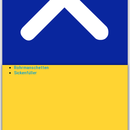
Rohrmanschetten
Sickenfüller