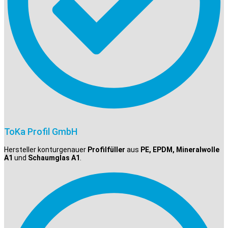
ToKa Profil GmbH
Hersteller konturgenauer
Profilfüller
aus
PE, EPDM, Mineralwolle
A1
und
Schaumglas A1
.