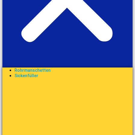
Rohrmanschetten
Sickenfüller