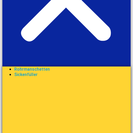
Rohrmanschetten
Sickenfüller