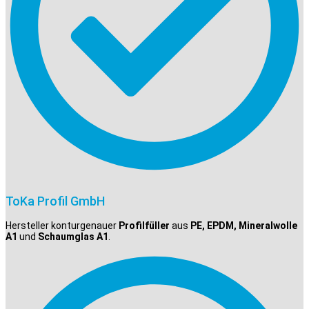
ToKa Profil GmbH
Hersteller konturgenauer
Profilfüller
aus
PE, EPDM, Mineralwolle
A1
und
Schaumglas A1
.