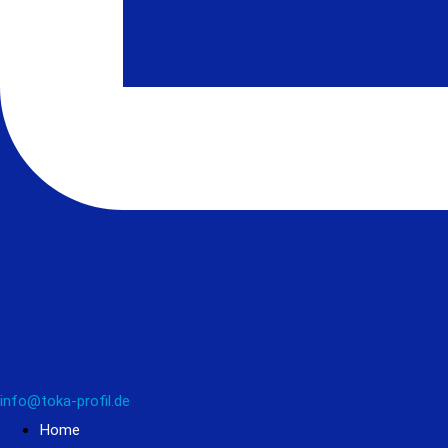
info@toka-profil.de
Home