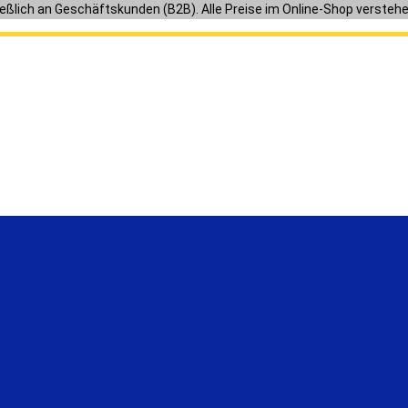
ießlich an Geschäftskunden (B2B). Alle Preise im Online-Shop versteh