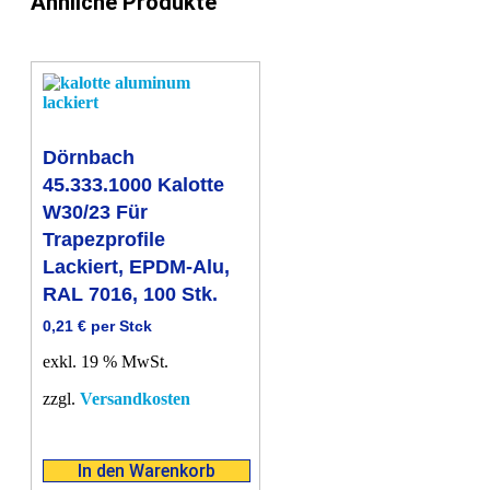
Ähnliche Produkte
Menge
Dörnbach
45.333.1000 Kalotte
W30/23 Für
Trapezprofile
Lackiert, EPDM-Alu,
RAL 7016, 100 Stk.
0,21
€
per Stck
exkl. 19 % MwSt.
zzgl.
Versandkosten
In den Warenkorb