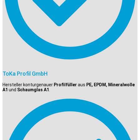
ToKa Profil GmbH
Hersteller konturgenauer
Profilfüller
aus
PE, EPDM, Mineralwolle
A1
und
Schaumglas A1
.