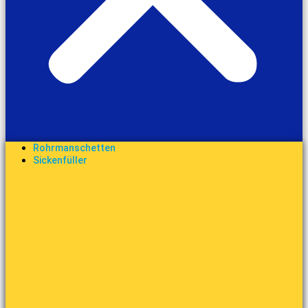
Rohrmanschetten
Sickenfüller