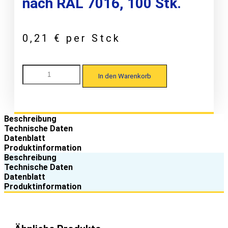
nach RAL 7016, 100 Stk.
0,21
€
per Stck
Laukien
In den Warenkorb
50-
250
Kalotte
W36/40
für
Beschreibung
Trapezprofile
Technische Daten
7,3
Datenblatt
x
Produktinformation
45,
Beschreibung
EPDM-
Technische Daten
Alu,
Datenblatt
lackiert
Produktinformation
nach
RAL
7016,
100
Stk.