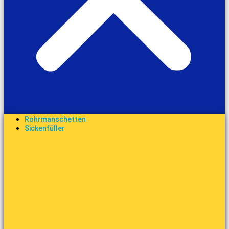
Rohrmanschetten
Sickenfüller