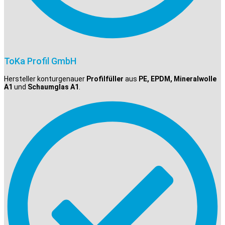
ToKa Profil GmbH
Hersteller konturgenauer
Profilfüller
aus
PE, EPDM, Mineralwolle
A1
und
Schaumglas A1
.