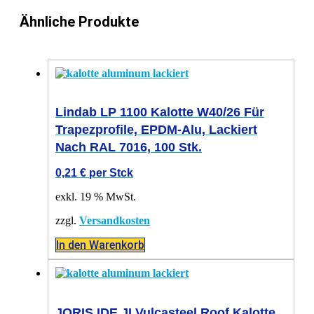
Ähnliche Produkte
Lindab LP 1100 Kalotte W40/26 Für
Trapezprofile, EPDM-Alu, Lackiert
Nach RAL 7016, 100 Stk.
0,21
€
per Stck
exkl. 19 % MwSt.
zzgl.
Versandkosten
In den Warenkorb
JORIS IDE JI Vulcasteel Roof Kalotte