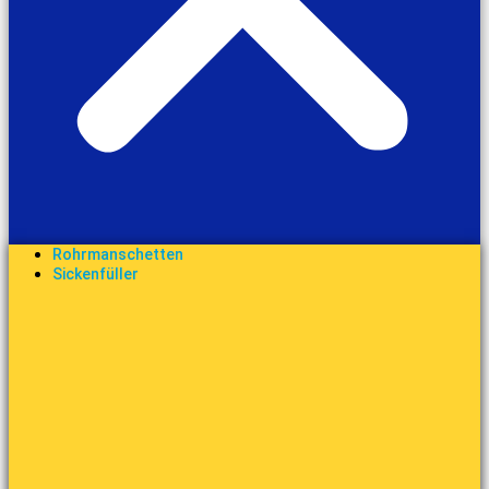
Rohrmanschetten
Sickenfüller