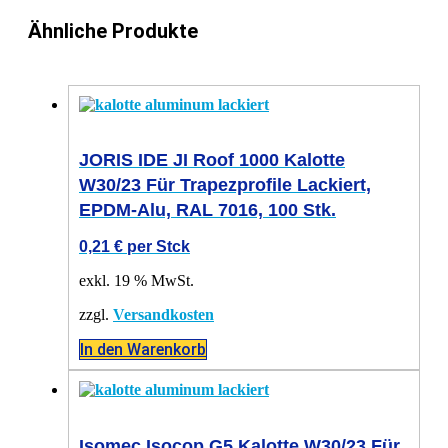
Ähnliche Produkte
JORIS IDE JI Roof 1000 Kalotte
W30/23 Für Trapezprofile Lackiert,
EPDM-Alu, RAL 7016, 100 Stk.
0,21
€
per Stck
exkl. 19 % MwSt.
zzgl.
Versandkosten
In den Warenkorb
Isomec Isocop G5 Kalotte W30/23 Für