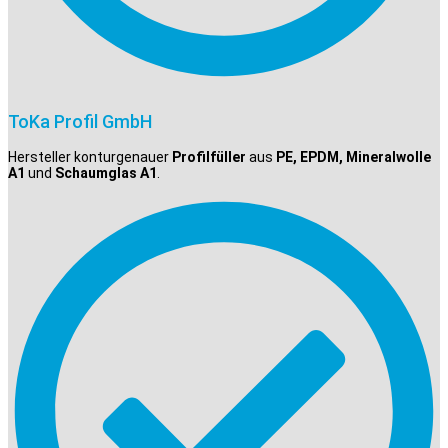
ToKa Profil GmbH
Hersteller konturgenauer
Profilfüller
aus
PE, EPDM, Mineralwolle
A1
und
Schaumglas A1
.