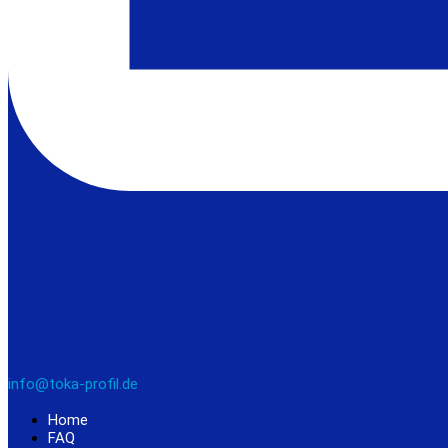
info@toka-profil.de
Home
FAQ