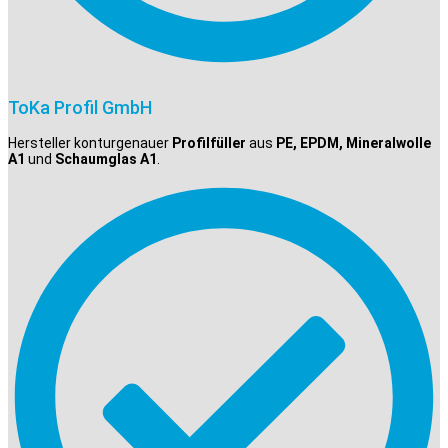
ToKa Profil GmbH
Hersteller konturgenauer
Profilfüller
aus
PE, EPDM, Mineralwolle
A1
und
Schaumglas A1
.