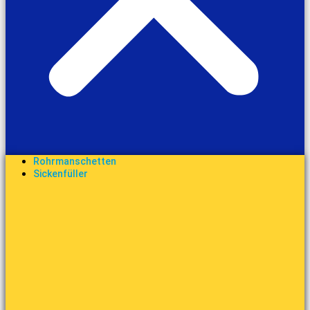
Rohrmanschetten
Sickenfüller