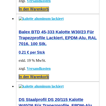
zzgl.
Versandkosten
In den Warenkorb
Balex BTD 45-333 Kalotte W30/23 Für
Trapezprofile Lackiert, EPDM-Alu, RAL
7016, 100 Stk.
0,21
€
per Stck
exkl. 19 % MwSt.
zzgl.
Versandkosten
In den Warenkorb
DS Staalprofil DS 20/115 Kalotte
W40/26 Für Trapezprofile, EPDM-Alu,