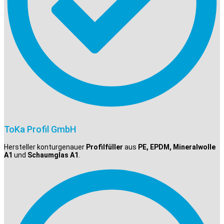
ToKa Profil GmbH
Hersteller konturgenauer
Profilfüller
aus
PE, EPDM, Mineralwolle
A1
und
Schaumglas A1
.