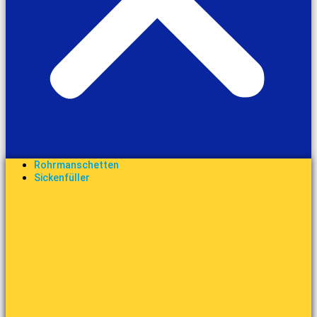
Rohrmanschetten
Sickenfüller