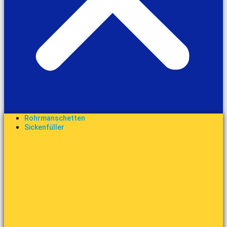
Rohrmanschetten
Sickenfüller