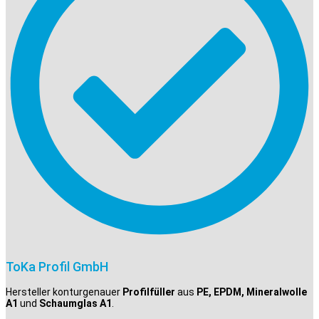
ToKa Profil GmbH
Hersteller konturgenauer
Profilfüller
aus
PE, EPDM, Mineralwolle
A1
und
Schaumglas A1
.