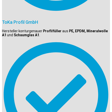
ToKa Profil GmbH
Hersteller konturgenauer
Profilfüller
aus
PE, EPDM, Mineralwolle
A1
und
Schaumglas A1
.