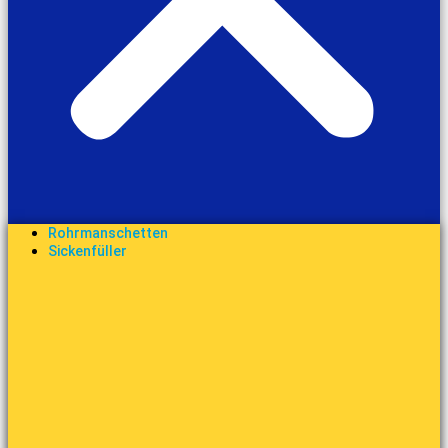
Rohrmanschetten
Sickenfüller