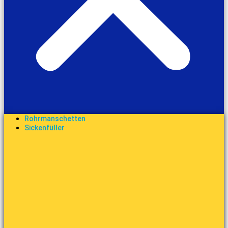
Rohrmanschetten
Sickenfüller