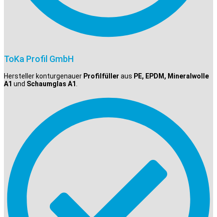
ToKa Profil GmbH
Hersteller konturgenauer
Profilfüller
aus
PE, EPDM, Mineralwolle
A1
und
Schaumglas A1
.