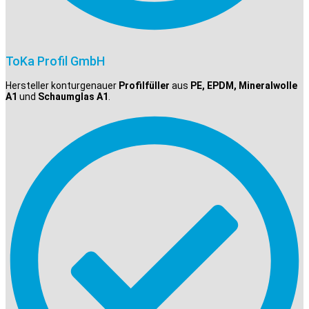
ToKa Profil GmbH
Hersteller konturgenauer
Profilfüller
aus
PE, EPDM, Mineralwolle
A1
und
Schaumglas A1
.