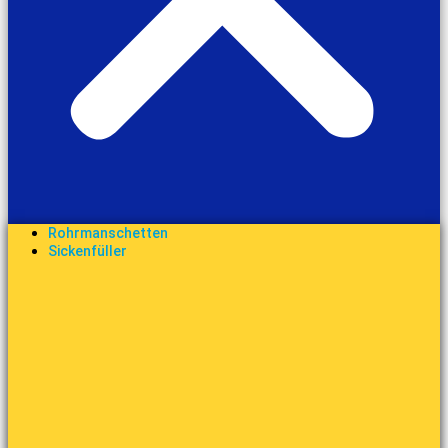
Rohrmanschetten
Sickenfüller