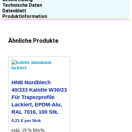
blank,
Technische Daten
100
Datenblatt
Stk.
Produktinformation
Menge
Ähnliche Produkte
HNB Nordblech
40/333 Kalotte W30/23
Für Trapezprofile
Lackiert, EPDM-Alu,
RAL 7016, 100 Stk.
0,21
€
per Stck
exkl. 19 % MwSt.