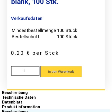
blank, 100 Stk.
Verkaufsdaten
Mindestbestellmenge
100 Stück
Bestellschritt
100 Stück
0,20
€
per Stck
Montana
In den Warenkorb
SP
18/76
RD
Kalotte
für
Beschreibung
Wellprofile
Technische Daten
RD24/40,
Datenblatt
EPDM-
Produktinformation
Aluminium,
Beschreibung