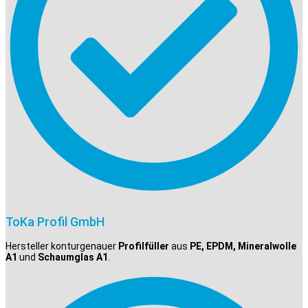
ToKa Profil GmbH
Hersteller konturgenauer
Profilfüller
aus
PE, EPDM, Mineralwolle
A1
und
Schaumglas A1
.