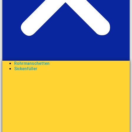
Rohrmanschetten
Sickenfüller