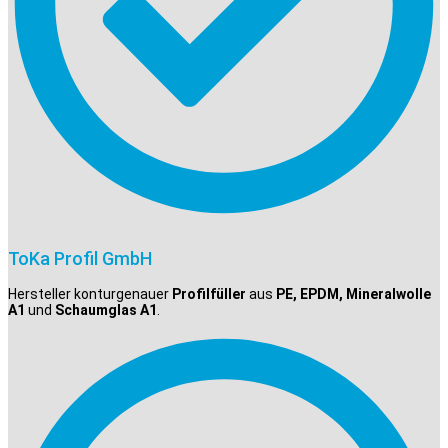
ToKa Profil GmbH
Hersteller konturgenauer
Profilfüller
aus
PE, EPDM, Mineralwolle
A1
und
Schaumglas A1
.