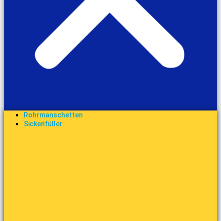
Rohrmanschetten
Sickenfüller