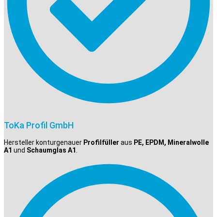
ToKa Profil GmbH
Hersteller konturgenauer
Profilfüller
aus
PE, EPDM, Mineralwolle
A1
und
Schaumglas A1
.