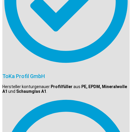
ToKa Profil GmbH
Hersteller konturgenauer
Profilfüller
aus
PE, EPDM, Mineralwolle
A1
und
Schaumglas A1
.