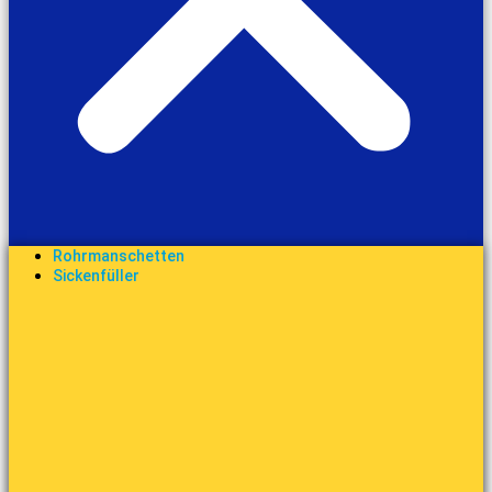
Rohrmanschetten
Sickenfüller