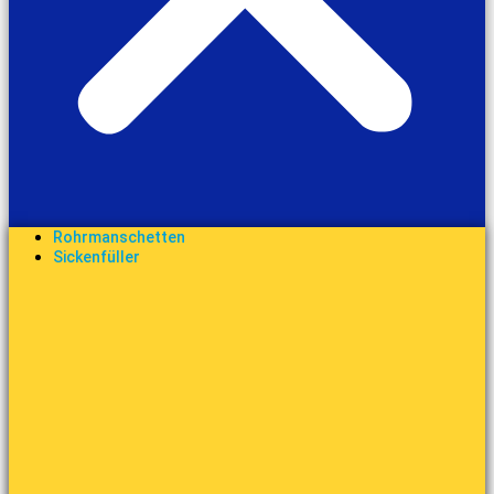
Rohrmanschetten
Sickenfüller