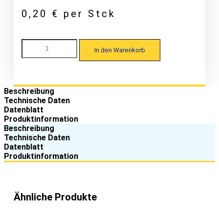
0,20
€
per Stck
MAAS
In den Warenkorb
45-
150
Kalotte
W27/25
für
Beschreibung
Trapezprofile,
Technische Daten
EPDM-
Datenblatt
Alu,
Produktinformation
blank,
Beschreibung
100
Technische Daten
Stk.
Datenblatt
Menge
Produktinformation
Ähnliche Produkte