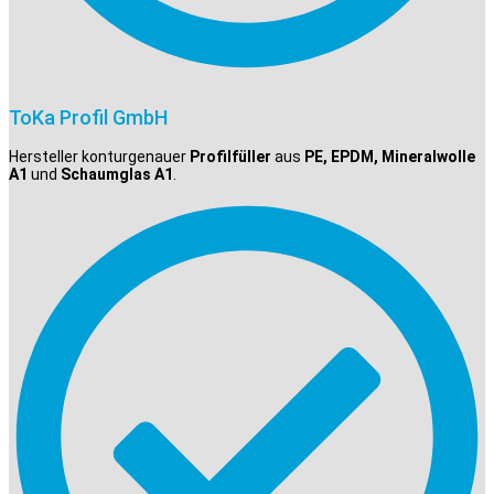
ToKa Profil GmbH
Hersteller konturgenauer
Profilfüller
aus
PE, EPDM, Mineralwolle
A1
und
Schaumglas A1
.