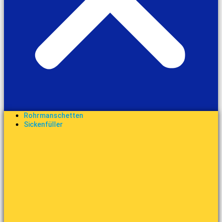
Rohrmanschetten
Sickenfüller