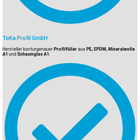
ToKa Profil GmbH
Hersteller konturgenauer
Profilfüller
aus
PE, EPDM, Mineralwolle
A1
und
Schaumglas A1
.