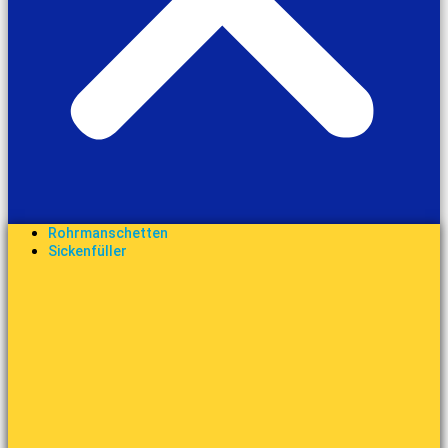
Rohrmanschetten
Sickenfüller