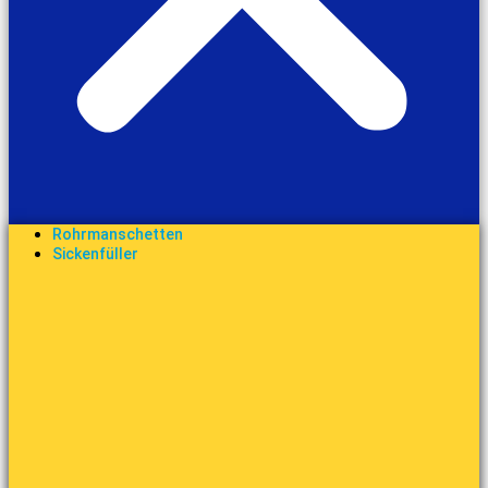
Rohrmanschetten
Sickenfüller