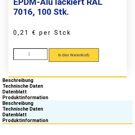
EPDM-Alu lackiert RAL
7016, 100 Stk.
0,21
€
per Stck
HNB
In den Warenkorb
Nordblech
50/250
Kalotte
W32/54
für
Beschreibung
Trapezprofile
Technische Daten
7,3
Datenblatt
x
Produktinformation
45,
Beschreibung
EPDM-
Technische Daten
Alu
Datenblatt
lackiert
Produktinformation
RAL
7016,
100