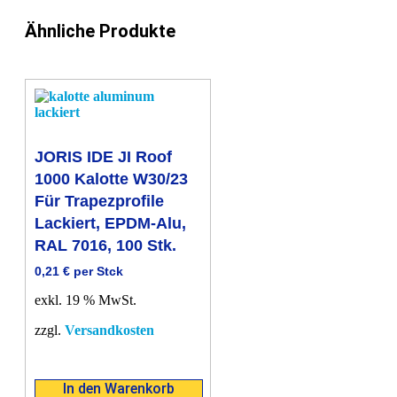
Stk.
Menge
Ähnliche Produkte
JORIS IDE JI Roof
1000 Kalotte W30/23
Für Trapezprofile
Lackiert, EPDM-Alu,
RAL 7016, 100 Stk.
0,21
€
per Stck
exkl. 19 % MwSt.
zzgl.
Versandkosten
In den Warenkorb