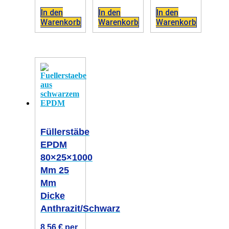
In den
In den
In den
Warenkorb
Warenkorb
Warenkorb
Füllerstäbe
EPDM
80×25×1000
Mm 25
Mm
Dicke
Anthrazit/schwarz
8,56
€
per