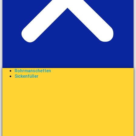
Rohrmanschetten
Sickenfüller