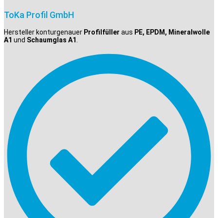
ToKa Profil GmbH
Hersteller konturgenauer
Profilfüller
aus
PE, EPDM, Mineralwolle
A1
und
Schaumglas A1
.