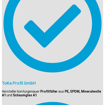
ToKa Profil GmbH
Hersteller konturgenauer
Profilfüller
aus
PE, EPDM, Mineralwolle
A1
und
Schaumglas A1
.