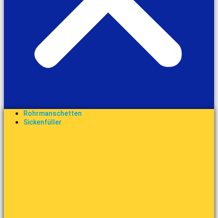
Rohrmanschetten
Sickenfüller