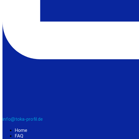
info@toka-profil.de
Home
FAQ