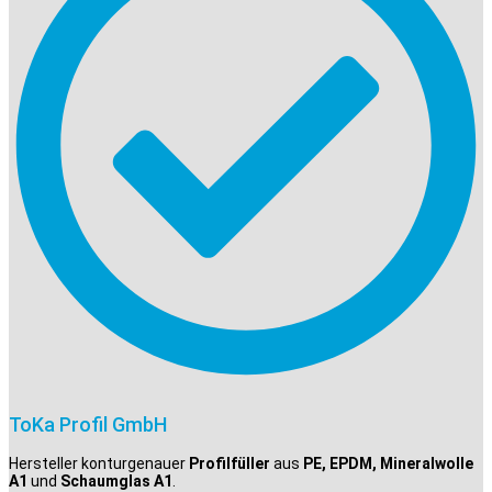
ToKa Profil GmbH
Hersteller konturgenauer
Profilfüller
aus
PE, EPDM, Mineralwolle
A1
und
Schaumglas A1
.