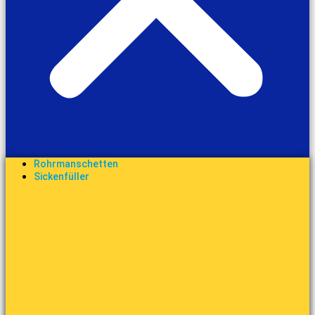
Rohrmanschetten
Sickenfüller