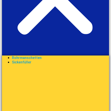
Rohrmanschetten
Sickenfüller