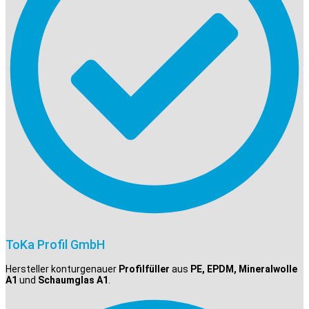
ToKa Profil GmbH
Hersteller konturgenauer
Profilfüller
aus
PE, EPDM, Mineralwolle
A1
und
Schaumglas A1
.