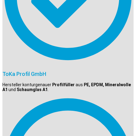
ToKa Profil GmbH
Hersteller konturgenauer
Profilfüller
aus
PE, EPDM, Mineralwolle
A1
und
Schaumglas A1
.