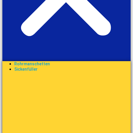
Rohrmanschetten
Sickenfüller