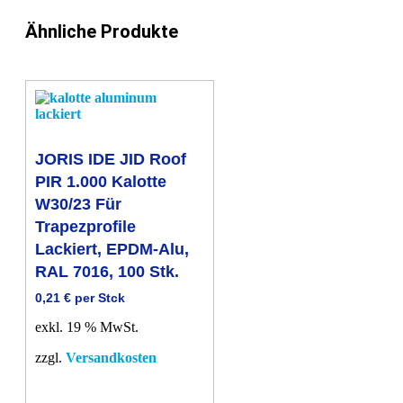
Nasslack,
100
Ähnliche Produkte
Stk.
Menge
JORIS IDE JID Roof
PIR 1.000 Kalotte
W30/23 Für
Trapezprofile
Lackiert, EPDM-Alu,
RAL 7016, 100 Stk.
0,21
€
per Stck
exkl. 19 % MwSt.
zzgl.
Versandkosten