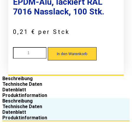
EPDM-Alu, lackiert RAL
7016 Nasslack, 100 Stk.
0,21
€
per Stck
DS
In den Warenkorb
Staalprofil
DS
35/206
Kalotte
W33/37
Beschreibung
für
Technische Daten
Trapezprofile
Datenblatt
7,3
Produktinformation
x
Beschreibung
45,
Technische Daten
EPDM-
Datenblatt
Alu,
Produktinformation
lackiert
RAL
7016