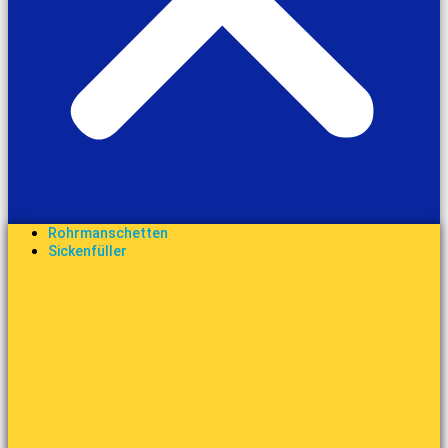
Rohrmanschetten
Sickenfüller