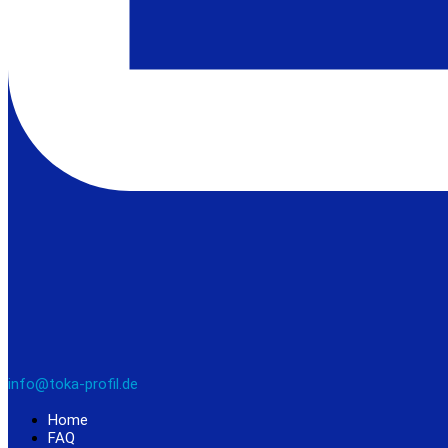
info@toka-profil.de
Home
FAQ