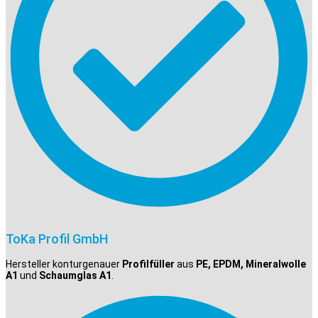
ToKa Profil GmbH
Hersteller konturgenauer
Profilfüller
aus
PE, EPDM, Mineralwolle
A1
und
Schaumglas A1
.