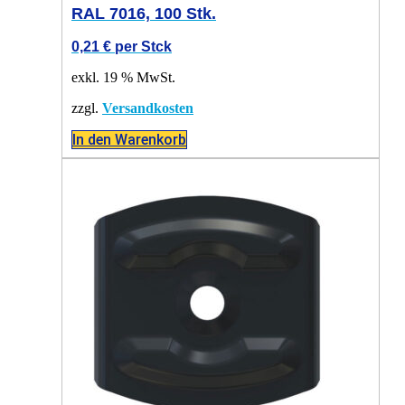
RAL 7016, 100 Stk.
0,21
€
per Stck
exkl. 19 % MwSt.
zzgl.
Versandkosten
In den Warenkorb