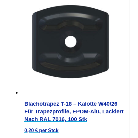
Blachotrapez T-18 – Kalotte W40/26
Für Trapezprofile, EPDM-Alu, Lackiert
Nach RAL 7016, 100 Stk
0,20
€
per Stck