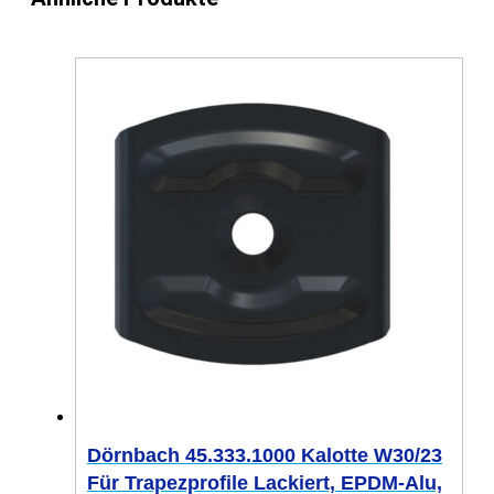
Dörnbach 45.333.1000 Kalotte W30/23
Für Trapezprofile Lackiert, EPDM-Alu,