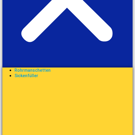
Rohrmanschetten
Sickenfüller