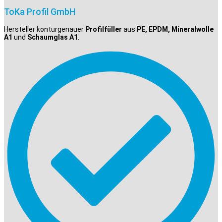
ToKa Profil GmbH
Hersteller konturgenauer
Profilfüller
aus
PE, EPDM, Mineralwolle
A1
und
Schaumglas A1
.