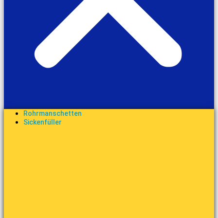
Rohrmanschetten
Sickenfüller