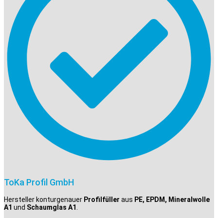
ToKa Profil GmbH
Hersteller konturgenauer
Profilfüller
aus
PE, EPDM, Mineralwolle
A1
und
Schaumglas A1
.