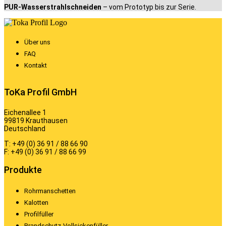
PUR-Wasserstrahlschneiden
– vom Prototyp bis zur Serie.
Über uns
FAQ
Kontakt
ToKa Profil GmbH
Eichenallee 1
99819 Krauthausen
Deutschland
T: +49 (0) 36 91 / 88 66 90
F: +49 (0) 36 91 / 88 66 99
Produkte
Rohrmanschetten
Kalotten
Profilfüller
Brandschutz-Vollsickenfüller