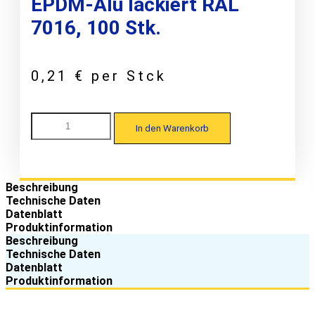
EPDM-Alu lackiert RAL
7016, 100 Stk.
0,21
€
per Stck
Wiegmann
In den Warenkorb
WP
50/250
Kalotte
W32/54
für
Beschreibung
Trapezprofile
Technische Daten
7,3
Datenblatt
x
Produktinformation
45,
Beschreibung
EPDM-
Technische Daten
Alu
Datenblatt
lackiert
Produktinformation
RAL
7016,
100