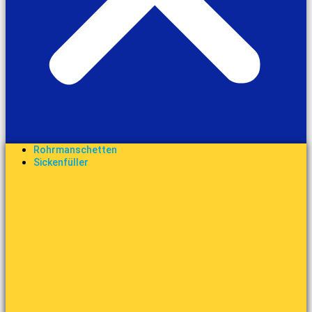
Rohrmanschetten
Sickenfüller