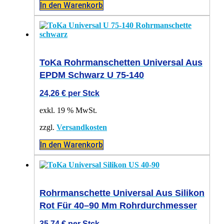
In den Warenkorb
ToKa Rohrmanschetten Universal Aus
EPDM Schwarz U 75-140
24,26
€
per Stck
exkl. 19 % MwSt.
zzgl.
Versandkosten
In den Warenkorb
Rohrmanschette Universal Aus Silikon
Rot Für 40–90 Mm Rohrdurchmesser
35,74
€
per Stck