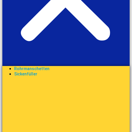
Rohrmanschetten
Sickenfüller