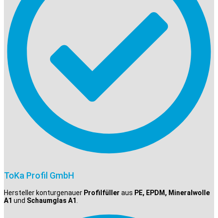
ToKa Profil GmbH
Hersteller konturgenauer
Profilfüller
aus
PE, EPDM, Mineralwolle
A1
und
Schaumglas A1
.