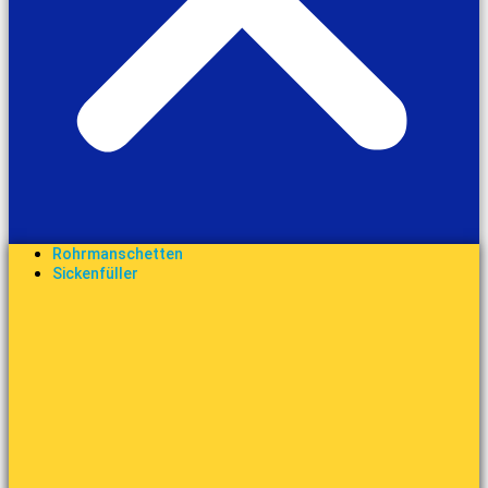
Rohrmanschetten
Sickenfüller