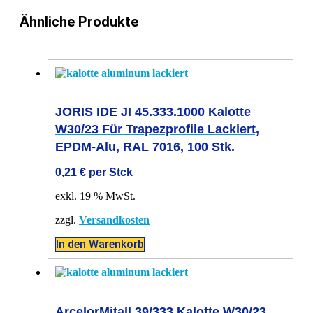
Ähnliche Produkte
JORIS IDE JI 45.333.1000 Kalotte
W30/23 Für Trapezprofile Lackiert,
EPDM-Alu, RAL 7016, 100 Stk.
0,21
€
per Stck
exkl. 19 % MwSt.
zzgl.
Versandkosten
In den Warenkorb
ArcelorMitall 39/333 Kalotte W30/23