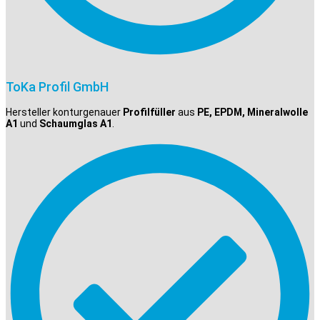
ToKa Profil GmbH
Hersteller konturgenauer
Profilfüller
aus
PE, EPDM, Mineralwolle
A1
und
Schaumglas A1
.